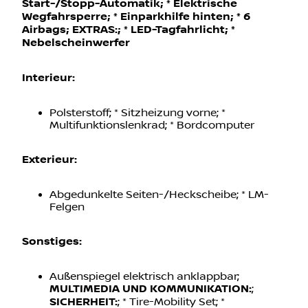
Klimaautomatik; * Servolenkung; *
Start-/Stopp-Automatik; * Elektrische
Wegfahrsperre; * Einparkhilfe hinten; * 6
Airbags;
EXTRAS:
; * LED-Tagfahrlicht; *
Nebelscheinwerfer
Interieur:
Polsterstoff; * Sitzheizung vorne; *
Multifunktionslenkrad; * Bordcomputer
Exterieur:
Abgedunkelte Seiten-/Heckscheibe; * LM-
Felgen
Sonstiges:
Außenspiegel elektrisch anklappbar;
MULTIMEDIA UND KOMMUNIKATION:
;