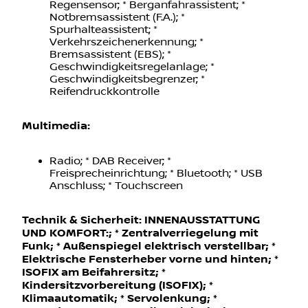
Fernlichtassistent (Light Assist); *
Regensensor; * Berganfahrassistent; *
Notbremsassistent (F.A.); *
Spurhalteassistent; *
Verkehrszeichenerkennung; *
Bremsassistent (EBS); *
Geschwindigkeitsregelanlage; *
Geschwindigkeitsbegrenzer; *
Reifendruckkontrolle
Multimedia:
Radio; * DAB Receiver; *
Freisprecheinrichtung; * Bluetooth; * USB
Anschluss; * Touchscreen
Technik & Sicherheit:
INNENAUSSTATTUNG
UND KOMFORT:
; * Zentralverriegelung mit
Funk; * Außenspiegel elektrisch verstellbar; *
Elektrische Fensterheber vorne und hinten; *
ISOFIX am Beifahrersitz; *
Kindersitzvorbereitung (ISOFIX); *