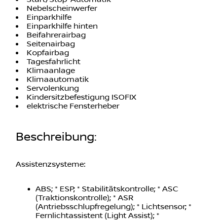
Start/Stop-Automatik
Nebelscheinwerfer
Einparkhilfe
Einparkhilfe hinten
Beifahrerairbag
Seitenairbag
Kopfairbag
Tagesfahrlicht
Klimaanlage
Klimaautomatik
Servolenkung
Kindersitzbefestigung ISOFIX
elektrische Fensterheber
Beschreibung
:
Assistenzsysteme:
ABS; * ESP; * Stabilitätskontrolle; * ASC
(Traktionskontrolle); * ASR
(Antriebsschlupfregelung); * Lichtsensor; *