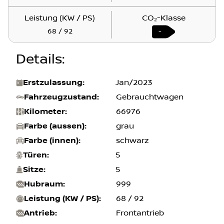
66976 km
Jan/2023
Leistung (KW / PS)
CO₂-Klasse
68 / 92
-
Details
:
Erstzulassung
:
Jan/2023
Fahrzeugzustand
:
Gebrauchtwagen
Kilometer
:
66976
Farbe (aussen)
:
grau
Farbe (innen)
:
schwarz
Türen
:
5
Sitze
:
5
Hubraum
:
999
Leistung (KW / PS)
:
68 / 92
Antrieb
:
Frontantrieb