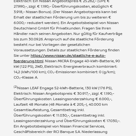
Elektrisch: Ein Nissan Angebotspreis € 25.262,– (UPE €
27.990,–, zzgl. € 1.190,– Überführungskosten, abzüglich €
3.918,– Nissan Bonus). (Der Nissan Angebotspreis kann bei
Erhalt der staatlichen Förderung um bis zu weiteren €
6.000,– reduziert werden). Ein Angebotsbeispiel von Nissan
Deutschland GmbH für Privatkunden. Fragen Sie Ihren
Händler nach seinen Angeboten. Nur gültig für Kaufverträge
bis zum 30.09.26. Anspruch auf die staatliche Förderung
besteht nur bei Vorliegen der gesetzlichen
Voraussetzungen. Details zur staatlichen Förderung finden
Sie unter
https://www.nissan.de/staatliche-e-auto-
foerderung.html
. Nissan MICRA Engage 40-kWh-Batterie, 90
kW (122 PS), 2WD, Elektrisch: Energieverbrauch kombiniert:
14,2 (kWh/100 km); CO₂-Emissionen kombiniert: 0 (g/km);
CO₂-Klasse: A.
(2)
Nissan LEAF Engage 52-kWh-Batterie, 130 kW (176 PS),
Elektrisch: Nissan Angebotspreis: € 30.917,–, zzgl. € 1.190,–
Überführungskosten. Leasingsonderzahlung € 6.000,–,
Laufzeit 48 Monate (48 Monate à € 205,–), 40.000 km
Gesamtlaufleistung, Gesamtbetrag inkl.
Überführungskosten € 11.030,–, Gesamtbetrag inkl.
Leasingsonderzahlung und Überführungskosten € 17.030,–.
Ein Angebotsbeispiel von Nissan Financial Services,
Geschäftsbereich der RCI Banque S.A. Niederlassung