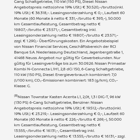
Gang Schaltgetriebe, 110 kW (150 PS), Diesel: Nissan
Angebotspreis: netto(ohne 19% USt.) € 30.520,–/brutto(inkl.
19% USt.) € 36.318,–. Leasingsonderzahlung € 0,–, Laufzeit 60
Monate (60 Monate à netto € 331,–/brutto € 393,–), 50.000
km Gesamtlaufleistung, Gesamtbetrag netto €
19.807,–/brutto € 23.571,–, Gesamtbetrag inkl.
Leasingsonderzahlung netto € 19.807,–/brutto € 23.571,–
zzgl. € 1.290,– Überführungskosten. Ein Angebotsbeispiel
von Nissan Financial Services, Geschäftsbereich der RCI
Banque S.A. Niederlassung Deutschland, Jagenbergstraße 1,
41468 Neuss. Angebot nur gültig für Gewerbekunden. Nur
gültig für Leasingverträge bis zum 30.09.26. Nissan Primastar
Kombi N-Connecta L1H1, 2,8 dCi 150, 6-Gang Schaltgetriebe,
110 kW (150 PS), Diesel: Energieverbrauch kombiniert: 7,0
(l/100 km); CO₂-Emissionen kombiniert: 183 (g/km); CO₂-
Klasse: G.
(8)
Nissan Townstar Kasten Acenta L1, 2,0t, 1,3 l DIG-T, 96 kW
(130 PS) 6-Gang Schaltgetriebe, Benziner: Nissan
Angebotspreis: netto(ohne 19% USt.) € 19.512,–/brutto(inkl.
19% USt.) € 23.219,–. Leasingsonderzahlung € 0,–, Laufzeit 60
Monate (60 Monate à netto € 226,–/brutto € 269,–), 50.000
km Gesamtlaufleistung, Gesamtbetrag netto €
13.555,–/brutto € 16.131,–, Gesamtbetrag inkl.
Leasingsonderzahlung netto € 13.555,–/brutto € 16.131,– zzgl.