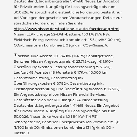
Deutschland, Jagenbergstraße 1, 41468 Neuss. Ein Angebot
für Privatkunden. Nur gültig für Leasingverträge bis zum
30.09.26. Anspruch auf die staatliche Förderung besteht nur
bei Vorliegen der gesetzlichen Voraussetzungen. Details zur
staatlichen Förderung finden Sie unter
https://www.nissan.de/staatliche-e-auto-foerderung.html
.
Nissan LEAF Engage 52-kWh-Batterie, 130 kW (176 PS),
Elektrisch: Energieverbrauch kombiniert: 13,5 (kWh/100 km);
CO₂-Emissionen kombiniert: 0 (g/km); CO₂-Klasse: A.
(3)
Nissan Juke Acenta 1,0 l 84 kW (114 PS) Schaltgetriebe,
Benziner: Nissan Angebotspreis: € 23.715,–, zzgl. € 1.190,–
Überführungskosten. Leasingsonderzahlung € 3.520,–,
Laufzeit 48 Monate (48 Monate à € 179,–), 40.000 km
Gesamtlaufleistung, Gesamtbetrag inkl.
Überführungskosten € 9.782,–, Gesamtbetrag inkl.
Leasingsonderzahlung und Überführungskosten € 13.302,–.
Ein Angebotsbeispiel von Nissan Financial Services,
Geschäftsbereich der RCI Banque S.A. Niederlassung
Deutschland, Jagenbergstraße 1, 41468 Neuss. Ein Angebot
für Privatkunden. Nur gültig für Leasingverträge bis zum
30.09.26. Nissan Juke Acenta 1,0 l 84 kW (114 PS)
Schaltgetriebe, Benziner: Energieverbrauch kombiniert: 5,8
(l/100 km); CO₂-Emissionen kombiniert: 131 (g/km); CO₂-
Klasse: D.