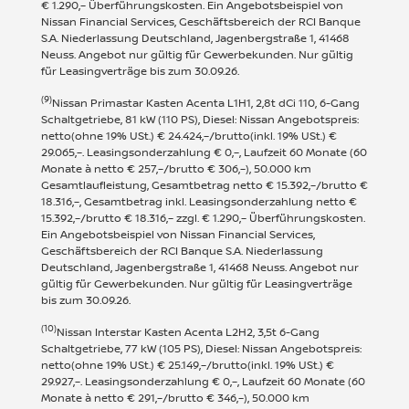
€ 1.290,– Überführungskosten. Ein Angebotsbeispiel von
Nissan Financial Services, Geschäftsbereich der RCI Banque
S.A. Niederlassung Deutschland, Jagenbergstraße 1, 41468
Neuss. Angebot nur gültig für Gewerbekunden. Nur gültig
für Leasingverträge bis zum 30.09.26.
(9)
Nissan Primastar Kasten Acenta L1H1, 2,8t dCi 110, 6-Gang
Schaltgetriebe, 81 kW (110 PS), Diesel: Nissan Angebotspreis:
netto(ohne 19% USt.) € 24.424,–/brutto(inkl. 19% USt.) €
29.065,–. Leasingsonderzahlung € 0,–, Laufzeit 60 Monate (60
Monate à netto € 257,–/brutto € 306,–), 50.000 km
Gesamtlaufleistung, Gesamtbetrag netto € 15.392,–/brutto €
18.316,–, Gesamtbetrag inkl. Leasingsonderzahlung netto €
15.392,–/brutto € 18.316,– zzgl. € 1.290,– Überführungskosten.
Ein Angebotsbeispiel von Nissan Financial Services,
Geschäftsbereich der RCI Banque S.A. Niederlassung
Deutschland, Jagenbergstraße 1, 41468 Neuss. Angebot nur
gültig für Gewerbekunden. Nur gültig für Leasingverträge
bis zum 30.09.26.
(10)
Nissan Interstar Kasten Acenta L2H2, 3,5t 6-Gang
Schaltgetriebe, 77 kW (105 PS), Diesel: Nissan Angebotspreis:
netto(ohne 19% USt.) € 25.149,–/brutto(inkl. 19% USt.) €
29.927,–. Leasingsonderzahlung € 0,–, Laufzeit 60 Monate (60
Monate à netto € 291,–/brutto € 346,–), 50.000 km