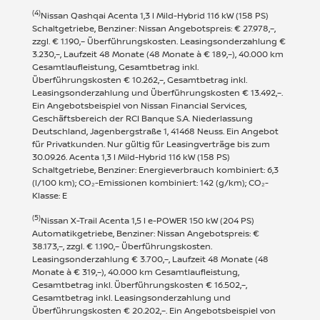
(4)
Nissan Qashqai Acenta 1,3 l Mild-Hybrid 116 kW (158 PS)
Schaltgetriebe, Benziner: Nissan Angebotspreis: € 27.978,–,
zzgl. € 1.190,– Überführungskosten. Leasingsonderzahlung €
3.230,–, Laufzeit 48 Monate (48 Monate à € 189,–), 40.000 km
Gesamtlaufleistung, Gesamtbetrag inkl.
Überführungskosten € 10.262,–, Gesamtbetrag inkl.
Leasingsonderzahlung und Überführungskosten € 13.492,–.
Ein Angebotsbeispiel von Nissan Financial Services,
Geschäftsbereich der RCI Banque S.A. Niederlassung
Deutschland, Jagenbergstraße 1, 41468 Neuss. Ein Angebot
für Privatkunden. Nur gültig für Leasingverträge bis zum
30.09.26. Acenta 1,3 l Mild-Hybrid 116 kW (158 PS)
Schaltgetriebe, Benziner: Energieverbrauch kombiniert: 6,3
(l/100 km); CO₂-Emissionen kombiniert: 142 (g/km); CO₂-
Klasse: E
(5)
Nissan X-Trail Acenta 1,5 l e-POWER 150 kW (204 PS)
Automatikgetriebe, Benziner: Nissan Angebotspreis: €
38.173,–, zzgl. € 1.190,– Überführungskosten.
Leasingsonderzahlung € 3.700,–, Laufzeit 48 Monate (48
Monate à € 319,–), 40.000 km Gesamtlaufleistung,
Gesamtbetrag inkl. Überführungskosten € 16.502,–,
Gesamtbetrag inkl. Leasingsonderzahlung und
Überführungskosten € 20.202,–. Ein Angebotsbeispiel von