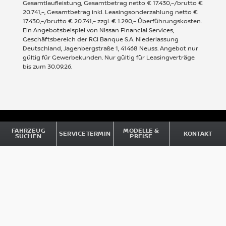
Gesamtlaufleistung, Gesamtbetrag netto € 17.430,–/brutto €
20.741,–, Gesamtbetrag inkl. Leasingsonderzahlung netto €
17.430,–/brutto € 20.741,– zzgl. € 1.290,– Überführungskosten.
Ein Angebotsbeispiel von Nissan Financial Services,
Geschäftsbereich der RCI Banque S.A. Niederlassung
Deutschland, Jagenbergstraße 1, 41468 Neuss. Angebot nur
gültig für Gewerbekunden. Nur gültig für Leasingverträge
bis zum 30.09.26.
Impressum
FAHRZEUG
MODELLE &
SERVICETERMIN
KONTAKT
SUCHEN
PREISE
Datenschutz und Cookies
Barrierefreiheit
© Nissan 2026