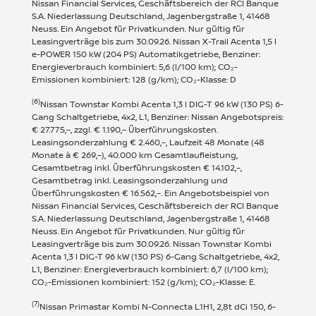
Nissan Financial Services, Geschäftsbereich der RCI Banque
S.A. Niederlassung Deutschland, Jagenbergstraße 1, 41468
Neuss. Ein Angebot für Privatkunden. Nur gültig für
Leasingverträge bis zum 30.09.26. Nissan X-Trail Acenta 1,5 l
e-POWER 150 kW (204 PS) Automatikgetriebe, Benziner:
Energieverbrauch kombiniert: 5,6 (l/100 km); CO₂-
Emissionen kombiniert: 128 (g/km); CO₂-Klasse: D
(6)
Nissan Townstar Kombi Acenta 1,3 l DIG-T 96 kW (130 PS) 6-
Gang Schaltgetriebe, 4x2, L1, Benziner: Nissan Angebotspreis:
€ 27.775,–, zzgl. € 1.190,– Überführungskosten.
Leasingsonderzahlung € 2.460,–, Laufzeit 48 Monate (48
Monate à € 269,–), 40.000 km Gesamtlaufleistung,
Gesamtbetrag inkl. Überführungskosten € 14.102,–,
Gesamtbetrag inkl. Leasingsonderzahlung und
Überführungskosten € 16.562,–. Ein Angebotsbeispiel von
Nissan Financial Services, Geschäftsbereich der RCI Banque
S.A. Niederlassung Deutschland, Jagenbergstraße 1, 41468
Neuss. Ein Angebot für Privatkunden. Nur gültig für
Leasingverträge bis zum 30.09.26. Nissan Townstar Kombi
Acenta 1,3 l DIG-T 96 kW (130 PS) 6-Gang Schaltgetriebe, 4x2,
L1, Benziner: Energieverbrauch kombiniert: 6,7 (l/100 km);
CO₂-Emissionen kombiniert: 152 (g/km); CO₂-Klasse: E.
(7)
Nissan Primastar Kombi N-Connecta L1H1, 2,8t dCi 150, 6-