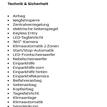
Allwetterreifen
Partikelfilter
Technik & Sicherheit
Airbag
Wegfahrsperre
Zentralverriegelung
elektrische Seitenspiegel
Keyless Entry
LED-Tagfahrlicht
360°-Kamera
Klimaautomatik 2 Zonen
Start/Stop-Automatik
LED-Frontscheinwerfer
Nebelscheinwerfer
Einparkhilfe
Einparkhilfe vorn
Einparkhilfe hinten
Einparkhilfekamera
Beifahrerairbag
Seitenairbag
Kopfairbag