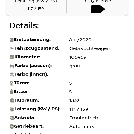
106469 km
Apr/2020
Leistung (KW / PS)
CO₂-Klasse
117 / 159
-
Details
:
Erstzulassung
:
Apr/2020
Fahrzeugzustand
:
Gebrauchtwagen
Kilometer
:
106469
Farbe (aussen)
:
grau
Farbe (innen)
:
-
Türen
:
5
Sitze
:
5
Hubraum
:
1332
Leistung (KW / PS)
:
117 / 159