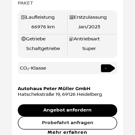
Micra
€ 13 290
MICRA 1.0 IG-T 5MT 92 PS ACENTA N-WAY-
PAKET
Laufleistung
Erstzulassung
66976 km
Jan/2023
Getriebe
Antriebsart
Schaltgetriebe
Super
CO₂-Klasse
-
Autohaus Peter Müller GmbH
Hatschekstraße 19
,
69126
Heidelberg
Angebot anfordern