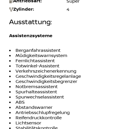
Antrieb
:
Frontantrieb
Getriebeart
:
Automatik
Antriebsart
:
Super
Zylinder
:
4
Ausstattung
:
Assistenzsysteme
Berganfahrassistent
Müdigkeitswarnsystem
Fernlichtassistent
Totwinkel-Assistent
Verkehrszeichenerkennung
Geschwindigkeitsregelanlage
Geschwindigkeitsbegrenzer
Notbremsassistent
Spurhalteassistent
Spurwechselassistent
ABS
Abstandswarner